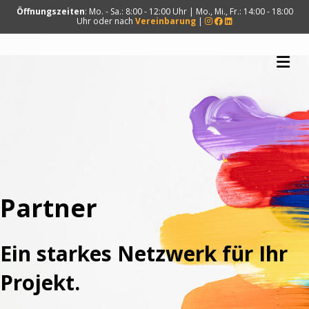
Öffnungszeiten
: Mo. - Sa.: 8:00 - 12:00 Uhr | Mo., Mi., Fr.: 14:00 - 18:00
Uhr oder nach
Vereinbarung
|
NA
Partner
Ein starkes Netzwerk für Ihr
Projekt.